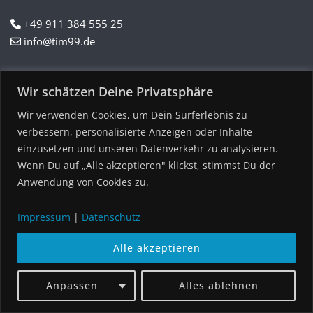
+49 911 384 555 25
info@tim99.de
N
Wir schätzen Deine Privatsphäre
a
m
Wir verwenden Cookies, um Dein Surferlebnis zu
Vorname
Nachname
e
verbessern, personalisierte Anzeigen oder Inhalte
*
einzusetzen und unseren Datenverkehr zu analysieren.
E
-
Wenn Du auf „Alle akzeptieren" klickst, stimmst Du der
M
Anwendung von Cookies zu.
E-Mail
a
i
Impressum
|
Datenschutz
l
K
Bitte Kontakt per E-Mail
-
o
Bitte ruft mich zurück
A
n
Alle akzeptieren
d
t
r
a
F
e
k
Anpassen
Alles ablehnen
ü
s
t
r
s
a